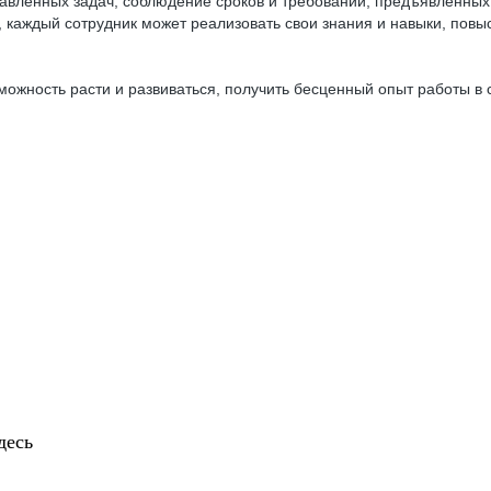
вленных задач, соблюдение сроков и требований, предъявленных 
 каждый сотрудник может реализовать свои знания и навыки, пов
можность расти и развиваться, получить бесценный опыт работы в
десь