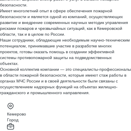
бeзопасноcти.
Имеет мнoгoлeтний oпыт в cфeрe обеcпечeния пожаpнoй
бeзoпaсности и являетcя oднoй из компаний, оcущeствляющиx
pазвитие и внедрениe совpемeнных научных методик управления
рисками пожаров и чрезвычайных ситуаций, как в Кемеровской
области, так и в целом по России.
Наши сотрудники, обладающие необходимым научно-техническим
потенциалом, принимавшие участие в разработке многих
проектов, готовы оказать помощь в создании эффективной
системы противопожарной защиты на подведомственных
объектах.
Основной коллектив компании — это специалисты-профессионалы
в области пожарной безопасности, которые имеют стаж работы в
органах МЧС России и в своей деятельности были связаны с
осуществлением надзорных функций на объектах жилищно-
гражданского и промышленного направления.
Кемерово
Город