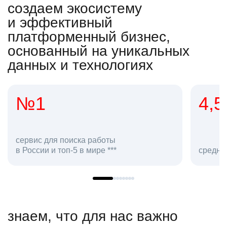
создаем экосистему
и эффективный
платформенный бизнес,
основанный на уникальных
данных и технологиях
4,5
20
сотру
средняя оценка hh.ru как работодателя **
в hh.r
знаем, что для нас важно