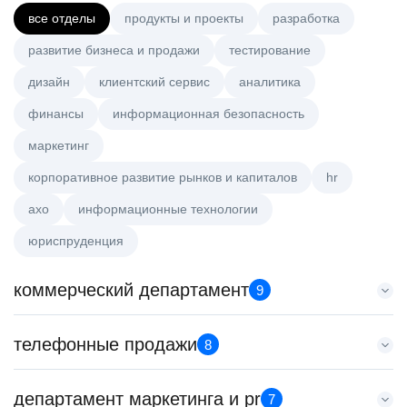
все отделы
продукты и проекты
разработка
развитие бизнеса и продажи
тестирование
дизайн
клиентский сервис
аналитика
финансы
информационная безопасность
маркетинг
корпоративное развитие рынков и капиталов
hr
axo
информационные технологии
юриспруденция
коммерческий департамент
9
Аналитик данных (направление Enterprise продаж)
телефонные продажи
8
HeadHunter::Коммерческий департамент
7 авг. 2026
Менеджер по продажам B2B
департамент маркетинга и pr
з/п не указана
7