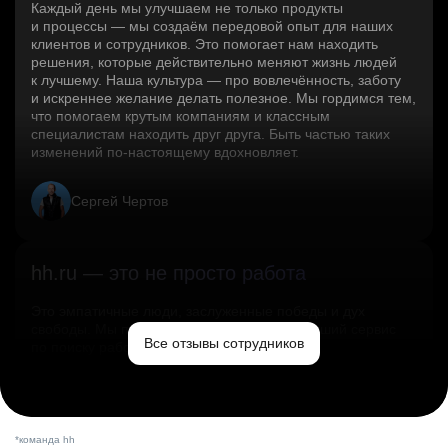
Каждый день мы улучшаем не только продукты
и процессы — мы создаём передовой опыт для наших
клиентов и сотрудников. Это помогает нам находить
решения, которые действительно меняют жизнь людей
к лучшему. Наша культура — про вовлечённость, заботу
и искреннее желание делать полезное. Мы гордимся тем,
что помогаем крутым компаниям и классным
специалистам находить друг друга. Быть частью таких
изменений по‑настоящему вдохновляет.
Сергей Чертов
hh.ru — это не просто работа
Это эмпатичные люди, заслуженные победы и дух
свободы. Мы помогаем миру и создаём лучший сервис
Все отзывы сотрудников
по поиску работы в стране.
Ольга Емельянова
*команда hh