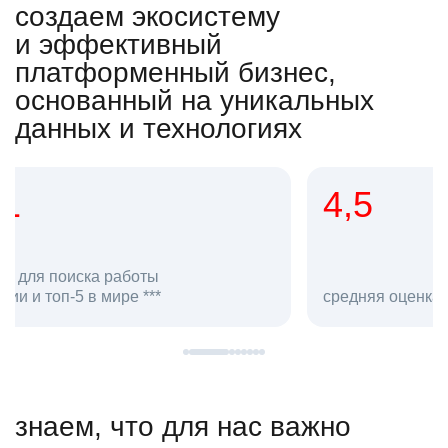
создаем экосистему
и эффективный
платформенный бизнес,
основанный на уникальных
данных и технологиях
4,5
20
сотруд
средняя оценка hh.ru как работодателя **
в hh.ru
знаем, что для нас важно