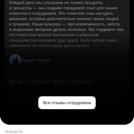
Каждый день мы улучшаем не только продукты
и процессы — мы создаём передовой опыт для наших
клиентов и сотрудников. Это помогает нам находить
решения, которые действительно меняют жизнь людей
к лучшему. Наша культура — про вовлечённость, заботу
и искреннее желание делать полезное. Мы гордимся тем,
что помогаем крутым компаниям и классным
специалистам находить друг друга. Быть частью таких
изменений по‑настоящему вдохновляет.
Сергей Чертов
hh.ru — это не просто работа
Это эмпатичные люди, заслуженные победы и дух
свободы. Мы помогаем миру и создаём лучший сервис
Все отзывы сотрудников
по поиску работы в стране.
Ольга Емельянова
*команда hh