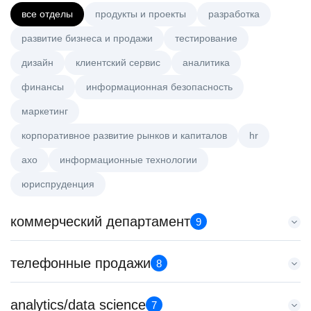
все отделы
продукты и проекты
разработка
развитие бизнеса и продажи
тестирование
дизайн
клиентский сервис
аналитика
финансы
информационная безопасность
маркетинг
корпоративное развитие рынков и капиталов
hr
axo
информационные технологии
юриспруденция
коммерческий департамент
9
Аналитик данных (направление Enterprise продаж)
телефонные продажи
8
HeadHunter::Коммерческий департамент
7 авг. 2026
Специалист телемаркетинга
analytics/data science
з/п не указана
7