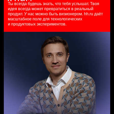
HeadHunter::Коммерческий департамент
29 июл. 2026
Ярославль
Ты всегда будешь знать, что тебя услышат.
Твоя
сегодня
з/п не указана
идея всегда может превратиться в реальный
Бренд-менеджер b2c
з/п не указана
Москва
продукт.
У нас можно быть визионером. hh.ru даёт
Менеджер по продажам в сегменте среднего и крупного
HeadHunter::Департамент маркетинга
Москва
масштабное поле для технологических
бизнеса
5 авг. 2026
и продуктовых экспериментов.
HeadHunter::Телефонные продажи
з/п не указана
Менеджер по работе с ключевыми клиентами (КАМ)
5 авг. 2026
Москва
HeadHunter::Коммерческий департамент
125000 - 175000 ₽
вчера
Ярославль
з/п не указана
Москва