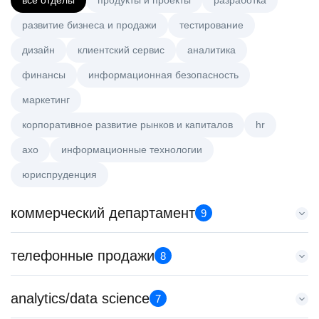
все отделы
продукты и проекты
разработка
развитие бизнеса и продажи
тестирование
дизайн
клиентский сервис
аналитика
финансы
информационная безопасность
маркетинг
корпоративное развитие рынков и капиталов
hr
axo
информационные технологии
юриспруденция
коммерческий департамент
9
Key Account Manager (EdTech)
телефонные продажи
8
HeadHunter::Коммерческий департамент
сегодня
Менеджер по продажам в сегменте малого и среднего
analytics/data science
150000 ₽
7
бизнеса
Нижний Новгород