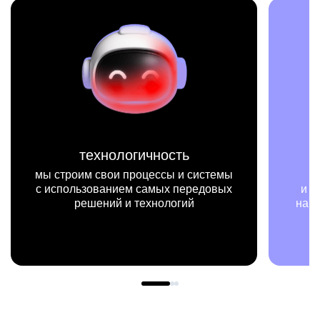
хнологичность
миссия
свои процессы и системы
мы на конкретны
ванием самых передовых
и примерах видим, ка
ений и технологий
нашей работы меняют