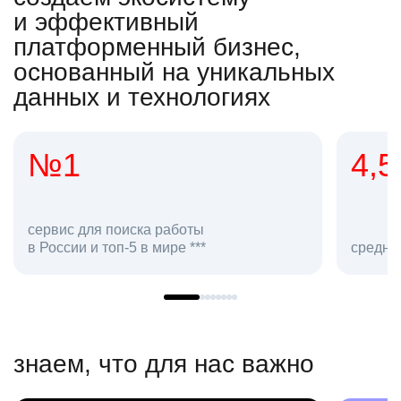
и эффективный
платформенный бизнес,
основанный на уникальных
данных и технологиях
4,5
ка работы
в мире ***
средняя оценка hh.ru как ра
знаем, что для нас важно