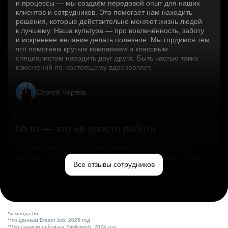
и процессы — мы создаём передовой опыт для наших
клиентов и сотрудников. Это помогает нам находить
решения, которые действительно меняют жизнь людей
к лучшему. Наша культура — про вовлечённость, заботу
и искреннее желание делать полезное. Мы гордимся тем,
что помогаем крутым компаниям и классным
специалистам находить друг друга. Быть частью таких
изменений по‑настоящему вдохновляет.
Сергей Чертов
hh.ru — это не просто работа
Это эмпатичные люди, заслуженные победы и дух
свободы. Мы помогаем миру и создаём лучший сервис
Все отзывы сотрудников
по поиску работы в стране.
Ольга Емельянова
*команда hh
**по данным Dream Job, 2025 год
***по данным рейтинга Similarweb, 2024 год