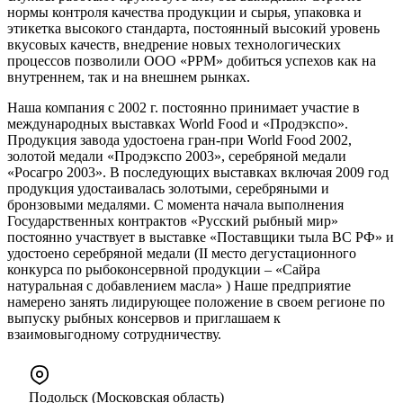
нормы контроля качества продукции и сырья, упаковка и
этикетка высокого стандарта, постоянный высокий уровень
вкусовых качеств, внедрение новых технологических
процессов позволили ООО «РРМ» добиться успехов как на
внутреннем, так и на внешнем рынках.
Наша компания с 2002 г. постоянно принимает участие в
международных выставках World Food и «Продэкспо».
Продукция завода удостоена гран-при World Food 2002,
золотой медали «Продэкспо 2003», серебряной медали
«Росагро 2003». В последующих выставках включая 2009 год
продукция удостаивалась золотыми, серебряными и
бронзовыми медалями. С момента начала выполнения
Государственных контрактов «Русский рыбный мир»
постоянно участвует в выставке «Поставщики тыла ВС РФ» и
удостоено серебряной медали (II место дегустационного
конкурса по рыбоконсервной продукции – «Сайра
натуральная с добавлением масла» ) Наше предприятие
намерено занять лидирующее положение в своем регионе по
выпуску рыбных консервов и приглашаем к
взаимовыгодному сотрудничеству.
Подольск (Московская область)