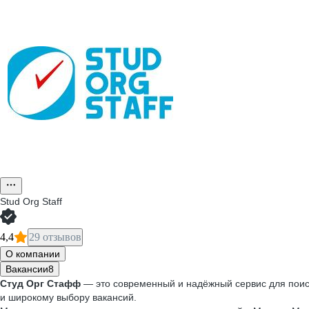
Stud Org Staff
4,4
29 отзывов
О компании
Вакансии
8
Студ Орг Стафф
— это современный и надёжный сервис для поиск
и широкому выбору вакансий.