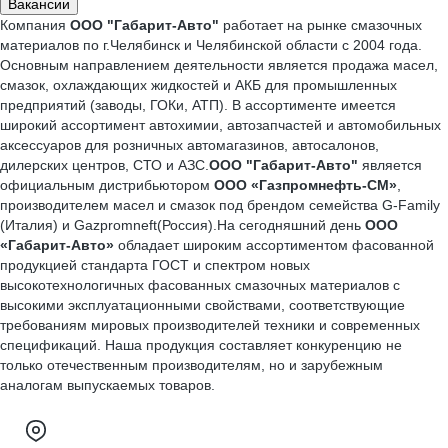
Вакансии
Компания
ООО "Габарит-Авто"
работает на рынке смазочных
материалов по г.Челябинск и Челябинской области с 2004 года.
Основным направлением деятельности является продажа масел,
смазок, охлаждающих жидкостей и АКБ для промышленных
предприятий (заводы, ГОКи, АТП). В ассортименте имеется
широкий ассортимент автохимии, автозапчастей и автомобильных
аксессуаров для розничных автомагазинов, автосалонов,
дилерских центров, СТО и АЗС.
ООО "Габарит-Авто"
является
официальным дистрибьютором
ООО «Газпромнефть-СМ»
,
производителем масел и смазок под брендом семейства G-Family
(Италия) и Gazpromneft(Россия).На сегодняшний день
ООО
«Габарит-Авто»
обладает широким ассортиментом фасованной
продукцией стандарта ГОСТ и спектром новых
высокотехнологичных фасованных смазочных материалов с
высокими эксплуатационными свойствами, соответствующие
требованиям мировых производителей техники и современных
спецификаций. Наша продукция составляет конкуренцию не
только отечественным производителям, но и зарубежным
аналогам выпускаемых товаров.