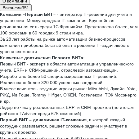
О компании
Вакансии
351
Компания «Первый БИТ»
- интегратор IT-решений для учета и
управления. Международная IT-компания. Крупнейшая
региональная сеть среди 1С:Франчайзи. Представлена более, чем
100 офисами в 60 городах 9 стран мира.
За 28 лет работы на рынке автоматизации бизнес-процессов
компания приобрела богатый опыт в решении IT-задач любого
уровня сложности.
Ключевые достижения Первого БИТа:
Первый БИТ - эксперт в области автоматизации управленческого
учета, ERP- и CRM-решений, отраслевой автоматизации.
Разработано более 50 специализированных IT-решений.
Реализовано более 320 000 успешных внедрений.
В числе клиентов - ведущие игроки рынка: Mitsubishi, Лукойл, Yota,
РЖД, Ив Роше, Tommy Hilfiger, О’КЕЙ, Ростелеком, ТЭК Мосэнерго
и др.
Лидер по числу реализованных ERP- и СRМ-проектов (по итогам
рейтинга TAdviser среди 675 компаний).
Первый БИТ – динамичная IT-компания
, в которой каждый
сотрудник развивается, решает сложные задачи и участвует в
крупных проектах.
В нашей команде работает более 9 600 сотрудников.