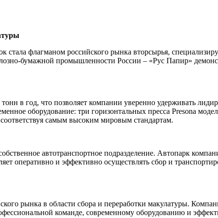
атуры
рок стала флагманом российского рынка вторсырья, специализиру
лозно-бумажной промышленности России – «Рус Папир» демонс
онн в год, что позволяет компании уверенно удерживать лиди
еменное оборудование: три горизонтальных пресса Presona моде
 соответствуя самым высоким мировым стандартам.
обственное автотранспортное подразделение. Автопарк компан
ляет оперативно и эффективно осуществлять сбор и транспортир
йского рынка в области сбора и переработки макулатуры. Компа
рофессиональной команде, современному оборудованию и эффект