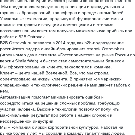
профессионалов туристического рынка и корпоративных клиентов.
Мы предоставляем услуги по организации индивидуальных и
групповых бронирований, трансферов и аренде автомобилей.
Уникальные технологии, продвинутый функционал системы и
прямые контракты с ведущими поставщиками и отелями
позволяют нашим клиентам получать максимальную прибыль при
работе с B2B.Ostrovok.
B2B.Ostrovok.ru появился в 2014 году, как b2b-подразделение
российского лидера онлайн-бронирования отелей Ostrovok.ru
(игрок номер два в сегменте «Гостеприимство» на рынке России по
версии SimilarWeb) и быстро стал самостоятельным бизнесом.
Мы сфокусированы на клиенте, технологиях и команде.
Клиент – центр нашей Вселенной. Всё, что мы строим,
ориентировано на нужды клиента. В принятии коммерческих,
операционных и технологических решений нами движет забота о
нем.
Автоматизация помогает минимизировать ошибки и
сосредоточиться на решении сложных проблем, требующих
участия человека. Высокие технологии позволяют получить
максимальный результат при работе в нашей сложной и
несовершенной индустрии.
Мы – компания с яркой корпоративной культурой. Работая на
рынке более 7 лет, мы собрали в команду талантливых людей,