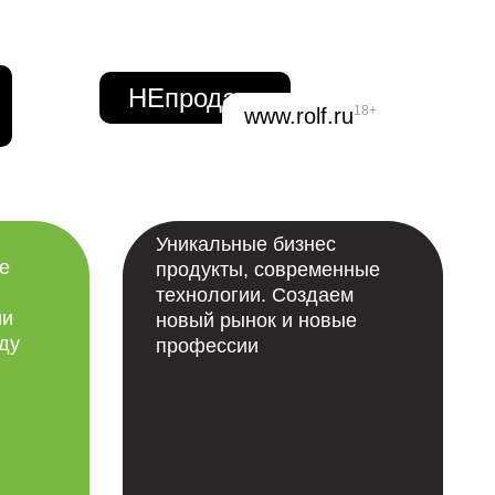
IT
НЕпродажи
18+
www.rolf.ru
Уникальные бизнес
е
продукты, современные
технологии. Создаем
ии
новый рынок и новые
оду
профессии