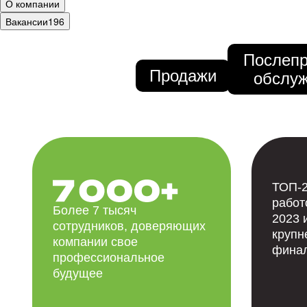
О компании
Вакансии
196
Послеп
Продажи
обслу
ТОП-2
работ
Более 7 тысяч
2023 
сотрудников, доверяющих
крупн
компании свое
финал
профессиональное
будущее