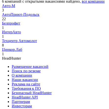
6
компаний с открытыми вакансиями
найдено,
все компании
Авто-М
3
АвтоПриют-Подольск
22
Белпрофит
1
ИнтерАвто
1
Техцентр Автомолот
8
Цинкор.Лаб
1
HeadHunter
Размещение вакансий
Поиск по резюме
О компании
Наши вакансии
Реклама на сайте
Требования к ПО
Безопасный HeadHunter
HeadHunter API
Партнерам
Инвесторам