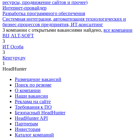
ресурсы, продвижение сайтов и прочее)
Интернет-провайдер
Разработка программного обеспечения
Системная интеграция, автоматизация технологических и
бизнес-процессов предприятия, ИТ-консалтинг
3
компании с открытыми вакансиями
найдено,
все компании
ВЦ ALT-SOFT
3
ИТ Особа
3
Кенгуру.ру
1
HeadHunter
Размещение вакансий
Поиск по резюме
О компании
Наши вакансии
Реклама на сайте
Требования к ПО
Безопасный HeadHunter
HeadHunter API
Партнерам
Инвесторам
Каталог компаний