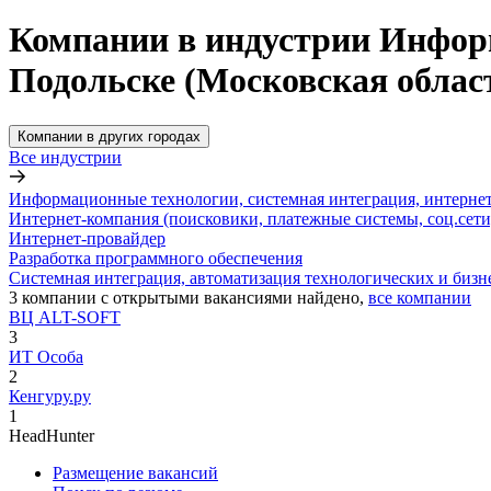
Компании в индустрии Информ
Подольске (Московская облас
Компании в других городах
Все индустрии
Информационные технологии, системная интеграция, интерне
Интернет-компания (поисковики, платежные системы, соц.сети
Интернет-провайдер
Разработка программного обеспечения
Системная интеграция, автоматизация технологических и бизн
3
компании с открытыми вакансиями
найдено,
все компании
ВЦ ALT-SOFT
3
ИТ Особа
2
Кенгуру.ру
1
HeadHunter
Размещение вакансий