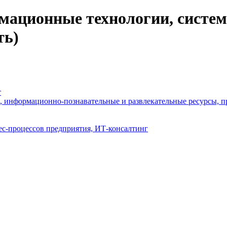
ационные технологии, системн
ть)
т
, информационно-познавательные и развлекательные ресурсы, п
ес-процессов предприятия, ИТ-консалтинг