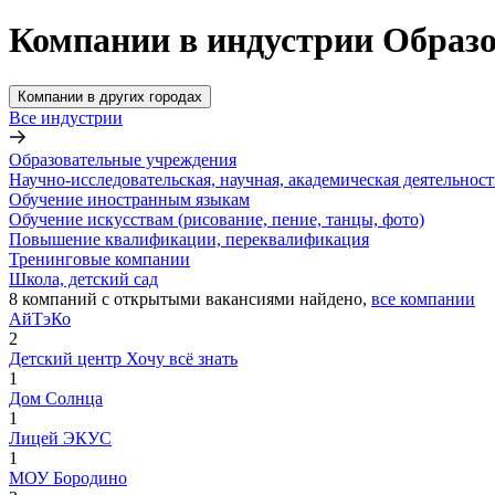
Компании в индустрии Образо
Компании в других городах
Все индустрии
Образовательные учреждения
Научно-исследовательская, научная, академическая деятельност
Обучение иностранным языкам
Обучение искусствам (рисование, пение, танцы, фото)
Повышение квалификации, переквалификация
Тренинговые компании
Школа, детский сад
8
компаний с открытыми вакансиями
найдено,
все компании
АйТэКо
2
Детский центр Хочу всё знать
1
Дом Солнца
1
Лицей ЭКУС
1
МОУ Бородино