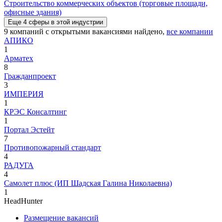
Строительство коммерческих объектов (торговые площади,
офисные здания)
Еще
4
сферы
в этой индустрии
9
компаний с открытыми вакансиями
найдено,
все компании
АПИКО
1
Арматех
8
Гражданпроект
3
ИМПЕРИЯ
1
КРЭС Консалтинг
1
Портал Эстейт
7
Противопожарный стандарт
4
РАДУГА
4
Самолет плюс (ИП Шадская Галина Николаевна)
1
HeadHunter
Размещение вакансий