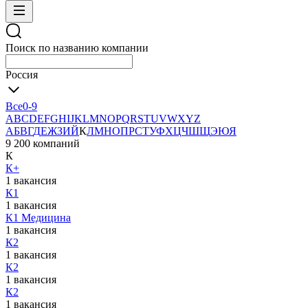
Поиск по названию компании
Россия
Все
0-9
A
B
C
D
E
F
G
H
I
J
K
L
M
N
O
P
Q
R
S
T
U
V
W
X
Y
Z
А
Б
В
Г
Д
Е
Ж
З
И
Й
К
Л
М
Н
О
П
Р
С
Т
У
Ф
Х
Ц
Ч
Ш
Щ
Э
Ю
Я
9 200 компаний
К
К+
1 вакансия
К1
1 вакансия
К1 Медицина
1 вакансия
К2
1 вакансия
К2
1 вакансия
К2
1 вакансия