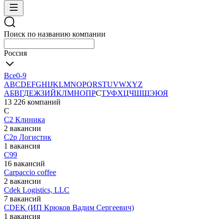
Поиск по названию компании
Россия
Все
0-9
A
B
C
D
E
F
G
H
I
J
K
L
M
N
O
P
Q
R
S
T
U
V
W
X
Y
Z
А
Б
В
Г
Д
Е
Ж
З
И
Й
К
Л
М
Н
О
П
Р
С
Т
У
Ф
Х
Ц
Ч
Ш
Щ
Э
Ю
Я
13 226 компаний
С
С2 Клиника
2 вакансии
С2р Логистик
1 вакансия
С99
16 вакансий
Сarpaccio coffee
2 вакансии
Сdek Logistics, LLC
7 вакансий
СDEK (ИП Крюков Вадим Сергеевич)
1 вакансия