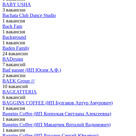
BABY USHA
3 вакансии
Bachata Club Dance Studio
1 вакансия
Back Fam
1 вакансия
Background
1 вакансия
Baden Family
24 вакансии
BADesign
7 вакансий
Bad garage (ИП Юсим А.Ф.)
2 вакансии
BAEK Group ///
10 вакансий
BAGEATTERIA
6 вакансий
BAGGINS COFFEE (ИП Булгаков Артур Амурович)
1 вакансия
Baggins Coffee (ИП Копецкая Светлана Алексеевна)
1 вакансия
Baggins Coffee (ИП Макарчик Виталий Вадимович)
1 вакансия
Baggins Coffee (ИП Рагозин Сергей Юрьевич)