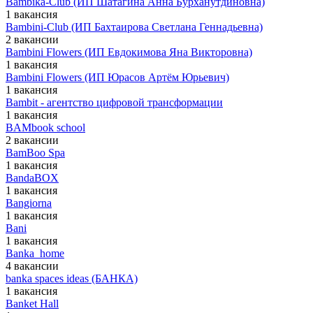
Bambika-Club (ИП Шатагина Анна Бурханутдиновна)
1 вакансия
Bambini-Club (ИП Бахтаирова Светлана Геннадьевна)
2 вакансии
Bambini Flowers (ИП Евдокимова Яна Викторовна)
1 вакансия
Bambini Flowers (ИП Юрасов Артём Юрьевич)
1 вакансия
Bambit - агентство цифровой трансформации
1 вакансия
BAMbook school
2 вакансии
BamBoo Spa
1 вакансия
BandaBOX
1 вакансия
Bangiorna
1 вакансия
Bani
1 вакансия
Banka_home
4 вакансии
banka spaces ideas (БАНКА)
1 вакансия
Banket Hall