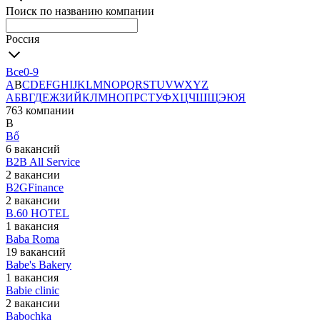
Поиск по названию компании
Россия
Все
0-9
A
B
C
D
E
F
G
H
I
J
K
L
M
N
O
P
Q
R
S
T
U
V
W
X
Y
Z
А
Б
В
Г
Д
Е
Ж
З
И
Й
К
Л
М
Н
О
П
Р
С
Т
У
Ф
Х
Ц
Ч
Ш
Щ
Э
Ю
Я
763 компании
B
Bổ
6 вакансий
B2B All Service
2 вакансии
B2GFinance
2 вакансии
B.60 HOTEL
1 вакансия
Baba Roma
19 вакансий
Babe's Bakery
1 вакансия
Babie clinic
2 вакансии
Babochka