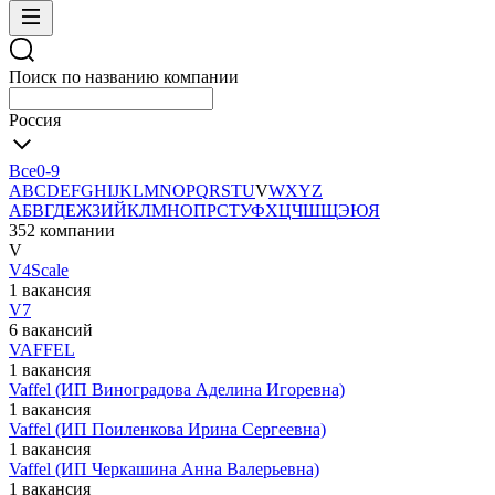
Поиск по названию компании
Россия
Все
0-9
A
B
C
D
E
F
G
H
I
J
K
L
M
N
O
P
Q
R
S
T
U
V
W
X
Y
Z
А
Б
В
Г
Д
Е
Ж
З
И
Й
К
Л
М
Н
О
П
Р
С
Т
У
Ф
Х
Ц
Ч
Ш
Щ
Э
Ю
Я
352 компании
V
V4Scale
1 вакансия
V7
6 вакансий
VAFFEL
1 вакансия
Vaffel (ИП Виноградова Аделина Игоревна)
1 вакансия
Vaffel (ИП Поиленкова Ирина Сергеевна)
1 вакансия
Vaffel (ИП Черкашина Анна Валерьевна)
1 вакансия