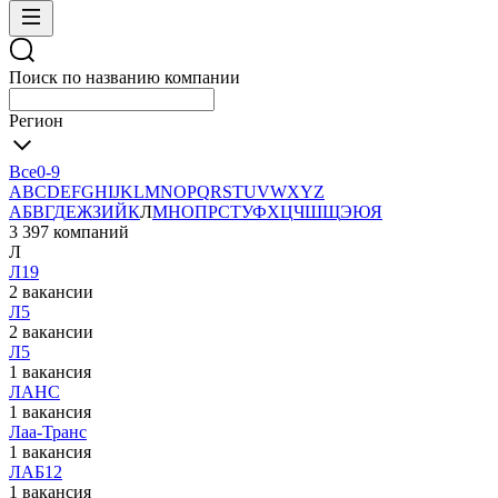
Поиск по названию компании
Регион
Все
0-9
A
B
C
D
E
F
G
H
I
J
K
L
M
N
O
P
Q
R
S
T
U
V
W
X
Y
Z
А
Б
В
Г
Д
Е
Ж
З
И
Й
К
Л
М
Н
О
П
Р
С
Т
У
Ф
Х
Ц
Ч
Ш
Щ
Э
Ю
Я
3 397 компаний
Л
Л19
2 вакансии
Л5
2 вакансии
Л5
1 вакансия
ЛAНС
1 вакансия
Лаа-Транс
1 вакансия
ЛАБ12
1 вакансия