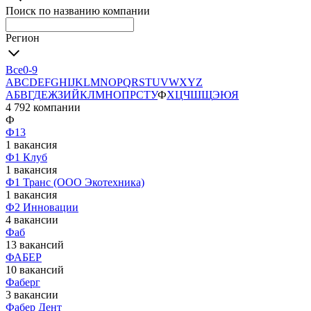
Поиск по названию компании
Регион
Все
0-9
A
B
C
D
E
F
G
H
I
J
K
L
M
N
O
P
Q
R
S
T
U
V
W
X
Y
Z
А
Б
В
Г
Д
Е
Ж
З
И
Й
К
Л
М
Н
О
П
Р
С
Т
У
Ф
Х
Ц
Ч
Ш
Щ
Э
Ю
Я
4 792 компании
Ф
Ф13
1 вакансия
Ф1 Клуб
1 вакансия
Ф1 Транс (ООО Экотехника)
1 вакансия
Ф2 Инновации
4 вакансии
Фаб
13 вакансий
ФАБЕР
10 вакансий
Фаберг
3 вакансии
Фабер Дент