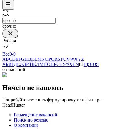
срочно
Россия
Все
0-9
A
B
C
D
E
F
G
H
I
J
K
L
M
N
O
P
Q
R
S
T
U
V
W
X
Y
Z
А
Б
В
Г
Д
Е
Ж
З
И
Й
К
Л
М
Н
О
П
Р
С
Т
У
Ф
Х
Ц
Ч
Ш
Щ
Э
Ю
Я
0 компаний
Ничего не нашлось
Попробуйте изменить формулировку или фильтры
HeadHunter
Размещение вакансий
Поиск по резюме
О компании