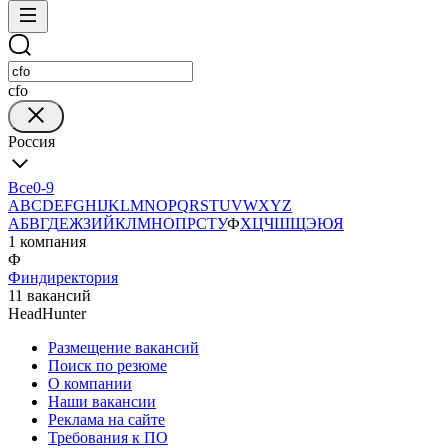
cfo
Россия
Все
0-9
A
B
C
D
E
F
G
H
I
J
K
L
M
N
O
P
Q
R
S
T
U
V
W
X
Y
Z
А
Б
В
Г
Д
Е
Ж
З
И
Й
К
Л
М
Н
О
П
Р
С
Т
У
Ф
Х
Ц
Ч
Ш
Щ
Э
Ю
Я
1 компания
Ф
Финдиректория
11 вакансий
HeadHunter
Размещение вакансий
Поиск по резюме
О компании
Наши вакансии
Реклама на сайте
Требования к ПО