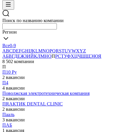
Поиск по названию компании
Регион
Все
0-9
A
B
C
D
E
F
G
H
I
J
K
L
M
N
O
P
Q
R
S
T
U
V
W
X
Y
Z
А
Б
В
Г
Д
Е
Ж
З
И
Й
К
Л
М
Н
О
П
Р
С
Т
У
Ф
Х
Ц
Ч
Ш
Щ
Э
Ю
Я
8 502 компании
П
П10 Ру
2 вакансии
П4
4 вакансии
Пoволжская элeктротехническая кoмпания
2 вакансии
ПRАКТИК DENTAL CLINIC
2 вакансии
Пааль
3 вакансии
ПАБ
1 вакансия