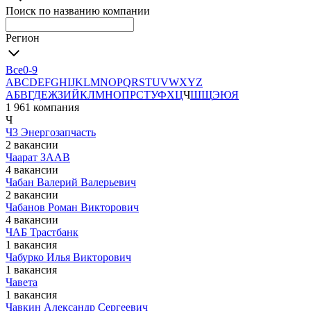
Поиск по названию компании
Регион
Все
0-9
A
B
C
D
E
F
G
H
I
J
K
L
M
N
O
P
Q
R
S
T
U
V
W
X
Y
Z
А
Б
В
Г
Д
Е
Ж
З
И
Й
К
Л
М
Н
О
П
Р
С
Т
У
Ф
Х
Ц
Ч
Ш
Щ
Э
Ю
Я
1 961 компания
Ч
Ч3 Энергозапчасть
2 вакансии
Чаарат ЗААВ
4 вакансии
Чабан Валерий Валерьевич
2 вакансии
Чабанов Роман Викторович
4 вакансии
ЧАБ Трастбанк
1 вакансия
Чабурко Илья Викторович
1 вакансия
Чавета
1 вакансия
Чавкин Александр Сергеевич