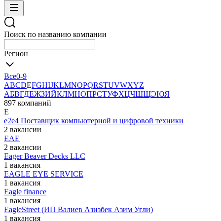
Поиск по названию компании
Регион
Все
0-9
A
B
C
D
E
F
G
H
I
J
K
L
M
N
O
P
Q
R
S
T
U
V
W
X
Y
Z
А
Б
В
Г
Д
Е
Ж
З
И
Й
К
Л
М
Н
О
П
Р
С
Т
У
Ф
Х
Ц
Ч
Ш
Щ
Э
Ю
Я
897 компаний
E
e2e4 Поставщик компьютерной и цифровой техники
2 вакансии
EAE
2 вакансии
Eager Beaver Decks LLC
1 вакансия
EAGLE EYE SERVICE
1 вакансия
Eagle finance
1 вакансия
EagleStreet (ИП Валиев Азизбек Азим Угли)
1 вакансия