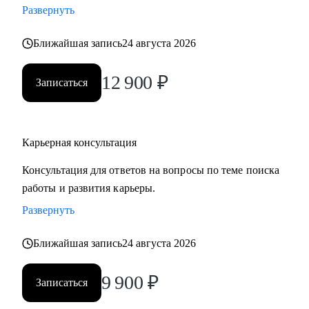
Развернуть
рекрутеров, выделив ваши сильные стороны и уникальный
опыт.
Ближайшая запись
24 августа 2026
• Подготовлю к собеседованию так, чтобы вы смогли
уверенно и профессионально представить себя, повышая
12 900
₽
Записаться
шансы на успешный результат.
• Помогу принять осознанное решение о смене работы,
должности или направления, основываясь на анализе
ваших компетенций и карьерных целях.
Карьерная консультация
Консультация для ответов на вопросы по теме поиска
Кому могу помочь:
работы и развития карьеры.
Специалистам, руководителям среднего и высшего звена
Развернуть
по специализациям:
• HR
Ближайшая запись
24 августа 2026
• Закупки
• Продажи
9 900
₽
Записаться
• Розничная торговля
• Логистика, ВЭД