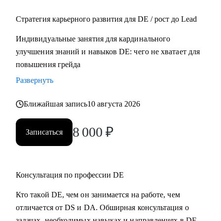
руководителем
Стратегия карьерного развития для DE / рост до Lead
• Кто больше года не получает повышение на текущем
месте
Индивидуальные занятия для кардинального
• Тем, кто только стал TeamLead'ом/TechLead'ом и не знает,
улучшения знаний и навыков DE: чего не хватает для
как работать с командой, выстраивать эффективные
повышения грейда
процессы, мотивировать, как работать с заказчиками и
Развернуть
руководителями, как проводить тет-а-тет
Ближайшая запись
10 августа 2026
8 000
₽
Записаться
Консультация по профессии DE
Кто такой DE, чем он занимается на работе, чем
отличается от DS и DA. Обширная консультация о
задачах, необходимых навыках и направлениях в DE.