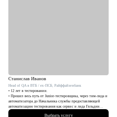
Кому могу помочь:
• руководителям и экспертам из отраслей: продажи b2b и
FMCG, HR, административная поддержка, финансы,
бухгалтерия, юридическая поддержка, строительство, закупки
• молодым специалистам и соискателям 50+ : карьера после
завершение ВУЗа и смена деятельности
• кому необходим экспертный взгляд на профессиональную
ситуацию
Уверена, что у всех кандидатов есть уникальный опыт и
сильные стороны, главное найти их и научиться правильно
демонстрировать!
Станислав
Иванов
Head of QA в ВТБ / ex-ПСБ, Райффайзенбанк
• 12 лет в тестировании.
• Прошел весь путь от Junior-тестировщика, через тим-лида и
автоматизатора до Начальника службы предоставляющей
автоматизацию тестирования как сервис и лида Гильдии
функциональных тестировщиков
Выбрать услугу
• Написал с нуля программу курса "Т.естировщик" для одной