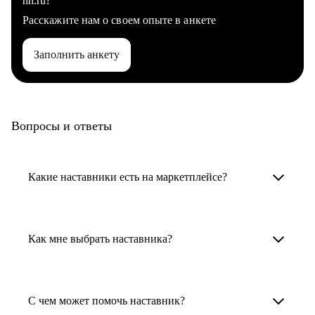
hh.ru?
Расскажите нам о своем опыте в анкете
Заполнить анкету
Вопросы и ответы
Какие наставники есть на маркетплейсе?
Карьерные наставники — это HR-
специалисты, карьерные консультанты,
Как мне выбрать наставника?
психологи, резюмерайтеры и менторы.
Умный поиск поможет в три клика выбрать
Менторы работают в ИТ, дизайне, других
наставника для достижения вашей цели.
С чем может помочь наставник?
узкоспециализированных сферах. Они