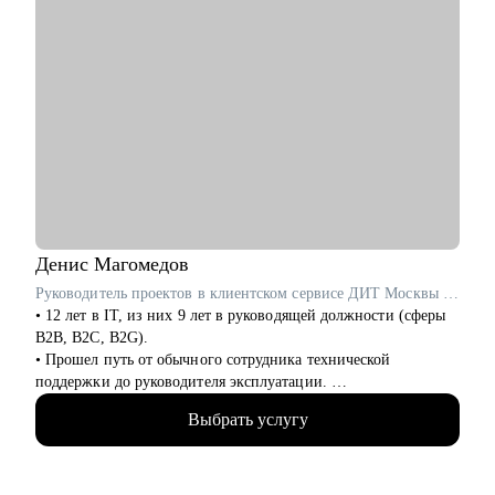
Денис
Магомедов
Руководитель проектов в клиентском сервисе ДИТ Москвы / ex-VentraGO, Билайн
• 12 лет в IT, из них 9 лет в руководящей должности (сферы
B2B, B2C, B2G).
• Прошел путь от обычного сотрудника технической
поддержки до руководителя эксплуатации.
• Выстроил с нуля отделы поддержки, андеррайтинга,
Выбрать услугу
collection с командами более 40 человек.
• Провожу аудит и изменение бизнес и технических
процессов в компании в т.ч. используя AI автоматизацию.
• Разработал с 0 обучающий курс для быстрого обучения