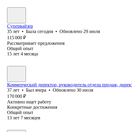
Супервайзер
35
лет
•
Была
сегодня
•
Обновлено
29 июля
115 000
₽
Рассматривает предложения
Общий опыт
15
лет
4
месяца
Коммерческий директор, руководитель отдела продаж, дирек
37
лет
•
Был
вчера
•
Обновлено
30 июля
170 000
₽
Активно ищет работу
Конкретные достижения
Общий опыт
13
лет
7
месяцев