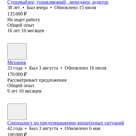
Супервайзер, управляющий , менеджер, аудитор
38
лет
•
Был
вчера
•
Обновлено
15 июля
135 000
₽
Не ищет работу
Общий опыт
16
лет
10
месяцев
Механик
33
года
•
Был
3 августа
•
Обновлено
16 июля
170 000
₽
Рассматривает предложения
Общий опыт
9
лет
10
месяцев
Специалист по предотвращению внештатных ситуаций
42
года
•
Был
3 августа
•
Обновлено
6 мая
100 000
₽