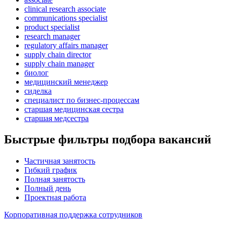
clinical research associate
communications specialist
product specialist
research manager
regulatory affairs manager
supply chain director
supply chain manager
биолог
медицинский менеджер
сиделка
специалист по бизнес-процессам
старшая медицинская сестра
старшая медсестра
Быстрые фильтры подбора вакансий
Частичная занятость
Гибкий график
Полная занятость
Полный день
Проектная работа
Корпоративная поддержка сотрудников