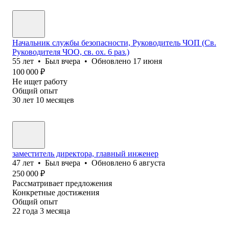
Начальник службы безопасности, Руководитель ЧОП (Св.
Руководителя ЧОО, св. ох. 6 раз.)
55
лет
•
Был
вчера
•
Обновлено
17 июня
100 000
₽
Не ищет работу
Общий опыт
30
лет
10
месяцев
заместитель директора, главный инженер
47
лет
•
Был
вчера
•
Обновлено
6 августа
250 000
₽
Рассматривает предложения
Конкретные достижения
Общий опыт
22
года
3
месяца