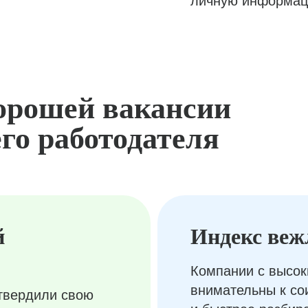
личную информац
орошей вакансии
го работодателя
й
Индекс веж
Компании с высок
внимательны к с
твердили свою