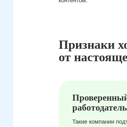
контентом.
Признаки х
от настояще
Проверенны
работодатель
Такие компании под