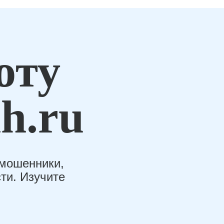
оту
h.ru
-мошенники,
ти. Изучите