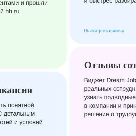
и быстрее разбир
ентами и прошли
й hh.ru
Посмотреть пример
Отзывы со
Виджет Dream Job
акансия
реальных сотрудн
узнать подводные
ть понятной
в компании и при
С детальным
решение о трудоу
стей и условий