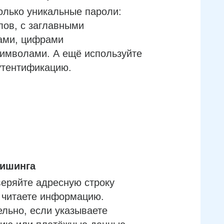
олько уникальные пароли:
лов, с заглавными
ами, цифрами
имволами. А ещё используйте
утентификацию.
фишинга
еряйте адресную строку
м читаете информацию.
льно, если указываете