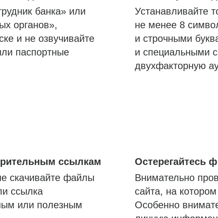
трудник банка» или
Устанавливайте т
ых органов»,
не менее 8 симво
ске и не озвучивайте
и строчными букв
или паспортные
и специальными с
двухфакторную а
озрительным ссылкам
Остерегайтесь 
не скачивайте файлы
Внимательно пров
ли ссылка
сайта, на которо
ным или полезным
Особенно внимате