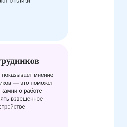
ают отклики
трудников
 показывает мнение
иков — это поможет
 камни о работе
нять взвешенное
стройстве