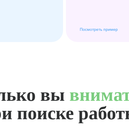
Посмотреть пример
лько вы
внима
и поиске рабо