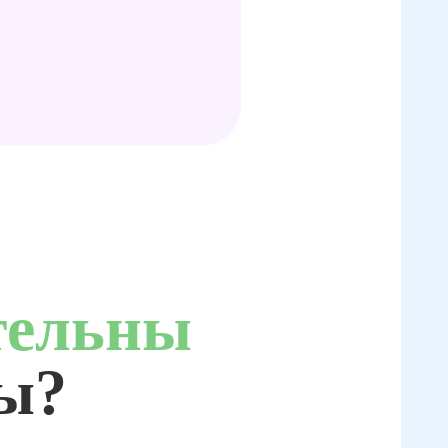
тельны
ты?