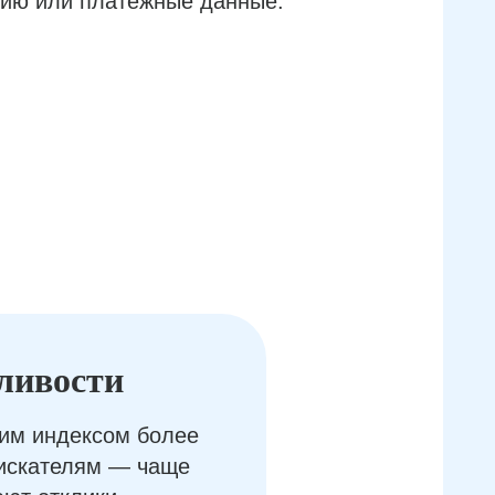
ию или платёжные данные.
ливости
им индексом более
оискателям — чаще