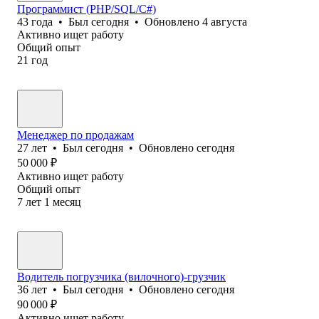
Программист (PHP/SQL/C#)
43
года
•
Был
сегодня
•
Обновлено
4 августа
Активно ищет работу
Общий опыт
21
год
Менеджер по продажам
27
лет
•
Был
сегодня
•
Обновлено
сегодня
50 000
₽
Активно ищет работу
Общий опыт
7
лет
1
месяц
Водитель погрузчика (вилочного)-грузчик
36
лет
•
Был
сегодня
•
Обновлено
сегодня
90 000
₽
Активно ищет работу