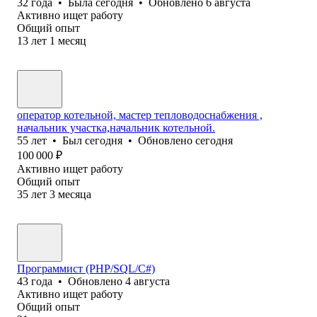
32
года
•
Была
сегодня
•
Обновлено
6 августа
Активно ищет работу
Общий опыт
13
лет
1
месяц
оператор котельной, мастер тепловодоснабжения ,
начальник участка,начальник котельной.
55
лет
•
Был
сегодня
•
Обновлено
сегодня
100 000
₽
Активно ищет работу
Общий опыт
35
лет
3
месяца
Программист (PHP/SQL/C#)
43
года
•
Обновлено
4 августа
Активно ищет работу
Общий опыт