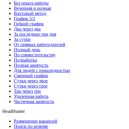
Без опыта работы
Вечерняя и ночная
Вахтовый метод
График 5/2
Гибкий график
Два через два
За последние три дня
За сутки
От прямых работодателей
Полный день
По совместительству
Подработка
Полная занятость
Для людей с инвалидностью
Сменный график
Сутки через двое
Сутки через трое
Три через три
Удаленная работа
Частичная занятость
HeadHunter
Размещение вакансий
Поиск по резюме