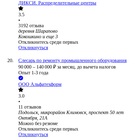
ДИКСИ. Распределительные центры
3.5
•
3192
отзыва
деревня Шарапово
Кокошкино
и еще
3
Откликнитесь среди первых
Откликнуться
Слесарь по ремонту промышленного оборудования
90 000
–
140 000
₽
за месяц,
до вычета налогов
Опыт 1-3 года
ООО
Альфатехформ
3.0
•
11
отзывов
Подольск, микрорайон Климовск, проспект 50 лет
Октября, 21А
Можно без резюме
Откликнитесь среди первых
Откликнуться