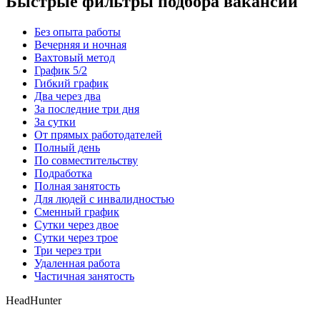
Быстрые фильтры подбора вакансий
Без опыта работы
Вечерняя и ночная
Вахтовый метод
График 5/2
Гибкий график
Два через два
За последние три дня
За сутки
От прямых работодателей
Полный день
По совместительству
Подработка
Полная занятость
Для людей с инвалидностью
Сменный график
Сутки через двое
Сутки через трое
Три через три
Удаленная работа
Частичная занятость
HeadHunter