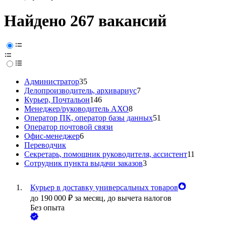
Найдено 267 вакансий
Администратор
35
Делопроизводитель, архивариус
7
Курьер, Почтальон
146
Менеджер/руководитель АХО
8
Оператор ПК, оператор базы данных
51
Оператор почтовой связи
Офис-менеджер
6
Переводчик
Секретарь, помощник руководителя, ассистент
11
Сотрудник пункта выдачи заказов
3
Курьер в доставку универсальных товаров
до
190 000
₽
за месяц,
до вычета налогов
Без опыта