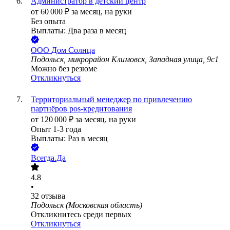
Администратор в детский центр
от
60 000
₽
за месяц,
на руки
Без опыта
Выплаты: Два раза в месяц
ООО
Дом Солнца
Подольск, микрорайон Климовск, Западная улица, 9с1
Можно без резюме
Откликнуться
Территориальный менеджер по привлечению
партнёров pos-кредитования
от
120 000
₽
за месяц,
на руки
Опыт 1-3 года
Выплаты: Раз в месяц
Всегда.Да
4.8
•
32
отзыва
Подольск (Московская область)
Откликнитесь среди первых
Откликнуться