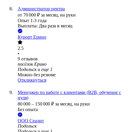
Администратор центра
от
70 000
₽
за месяц,
на руки
Опыт 1-3 года
Выплаты: Два раза в месяц
Курорт Ерино
2.5
•
9
отзывов
посёлок Ерино
Подольск
и еще
1
Можно без резюме
Откликнуться
Менеджер по работе с клиентами (B2B, обучение с
нуля)
80 000
–
150 000
₽
за месяц,
на руки
Без опыта
ООО
Сеалит
Подольск
Подольск
и еще
1