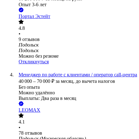
Опыт 3-6 лет
Портал Эстейт
4.8
•
9
отзывов
Подольск
Подольск
Можно без резюме
Откликнуться
Менеджер по работе с клиентами / оператор call-центра
40 000
–
70 000
₽
за месяц,
до вычета налогов
Без опыта
Можно удалённо
Выплаты: Два раза в месяц
LEOMAX
4.1
•
78
отзывов
Подольск (Московская область)