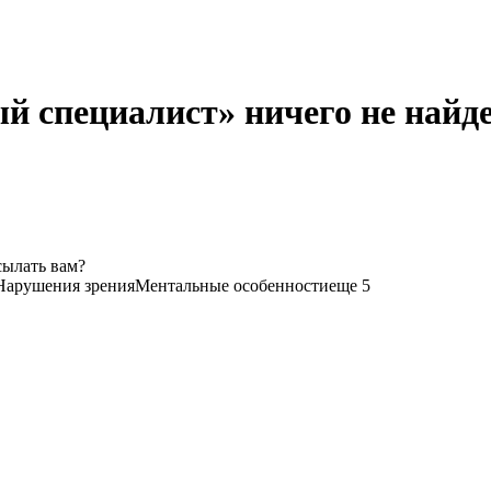
й специалист» ничего не найд
сылать вам?
Нарушения зрения
Ментальные особенности
еще 5