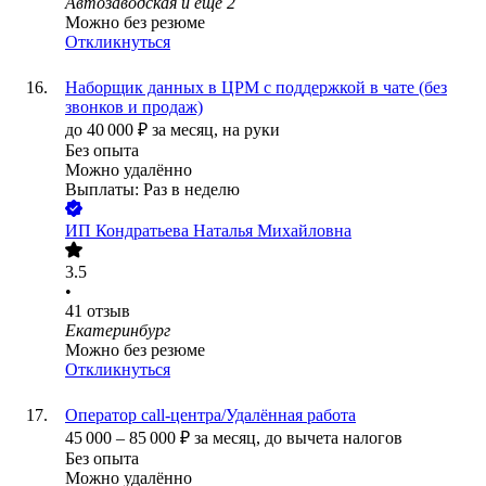
Автозаводская
и еще
2
Можно без резюме
Откликнуться
Наборщик данных в ЦРМ с поддержкой в чате (без
звонков и продаж)
до
40 000
₽
за месяц,
на руки
Без опыта
Можно удалённо
Выплаты: Раз в неделю
ИП
Кондратьева Наталья Михайловна
3.5
•
41
отзыв
Екатеринбург
Можно без резюме
Откликнуться
Оператор call-центра/Удалённая работа
45 000
–
85 000
₽
за месяц,
до вычета налогов
Без опыта
Можно удалённо