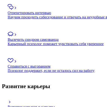
Отрепетировать интервью
Научим проходить собеседование и отвечать на неудобные
Вылечить синдром самозванца
Карьерный психолог поможет чувствовать себя увереннее
Справиться с выгоранием
Психолог поддержит, если не осталось сил на работу
Развитие карьеры
Развитие навыков и карьеры