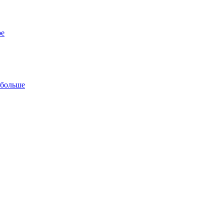
ре
 больше