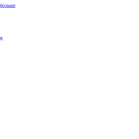
 больше
ре