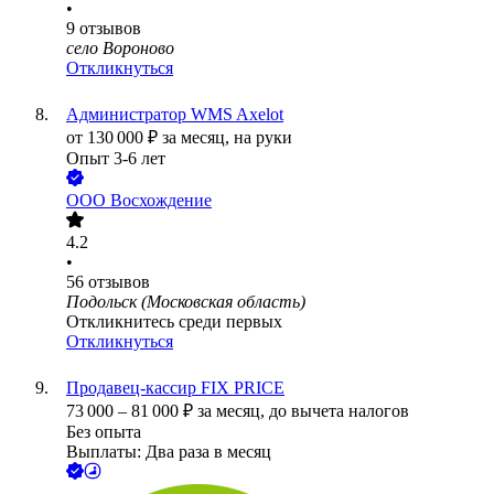
•
9
отзывов
село Вороново
Откликнуться
Администратор WMS Axelot
от
130 000
₽
за месяц,
на руки
Опыт 3-6 лет
ООО
Восхождение
4.2
•
56
отзывов
Подольск (Московская область)
Откликнитесь среди первых
Откликнуться
Продавец-кассир FIX PRICE
73 000
–
81 000
₽
за месяц,
до вычета налогов
Без опыта
Выплаты: Два раза в месяц