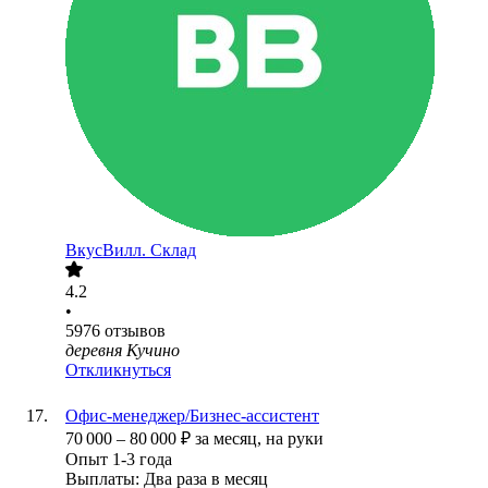
ВкусВилл. Склад
4.2
•
5976
отзывов
деревня Кучино
Откликнуться
Офис-менеджер/Бизнес-ассистент
70 000
–
80 000
₽
за месяц,
на руки
Опыт 1-3 года
Выплаты: Два раза в месяц