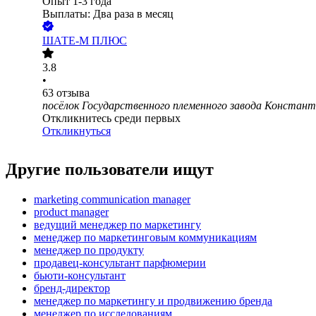
Опыт 1-3 года
Выплаты: Два раза в месяц
ШАТЕ-М ПЛЮС
3.8
•
63
отзыва
посёлок Государственного племенного завода Констан
Откликнитесь среди первых
Откликнуться
Другие пользователи ищут
marketing communication manager
product manager
ведущий менеджер по маркетингу
менеджер по маркетинговым коммуникациям
менеджер по продукту
продавец-консультант парфюмерии
бьюти-консультант
бренд-директор
менеджер по маркетингу и продвижению бренда
менеджер по исследованиям