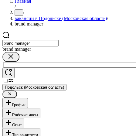
Главная
/
/
...
вакансии в Подольске (Московская область)
/
brand manager
brand manager
Подольск (Московская область)
График
Рабочие часы
Опыт
Тип занятости