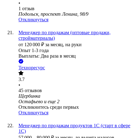
•
1
отзыв
Подольск, проспект Ленина, 98/9
Откликнуться
Менеджер по продажам (оптовые продажи,
стройматериалы)
от
120 000
₽
за месяц,
на руки
Опыт 1-3 года
Выплаты: Два раза в месяц
Техноресурс
3.7
•
45
отзывов
Щербинка
Остафьево
и еще
2
Откликнитесь среди первых
Откликнуться
Менеджер по продажам продуктов 1С (старт в сфере
1С)
57 000
–
80 000
₽
за месяц,
до вычета налогов