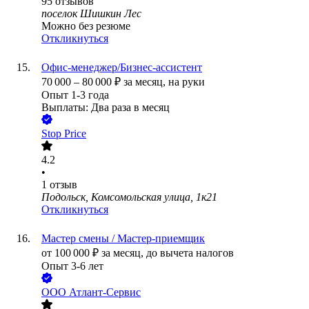
95
отзывов
поселок Шишкин Лес
Можно без резюме
Откликнуться
Офис-менеджер/Бизнес-ассистент
70 000
–
80 000
₽
за месяц,
на руки
Опыт 1-3 года
Выплаты: Два раза в месяц
Stop Price
4.2
•
1
отзыв
Подольск, Комсомольская улица, 1к21
Откликнуться
Мастер смены / Мастер-приемщик
от
100 000
₽
за месяц,
до вычета налогов
Опыт 3-6 лет
ООО
Атлант-Сервис