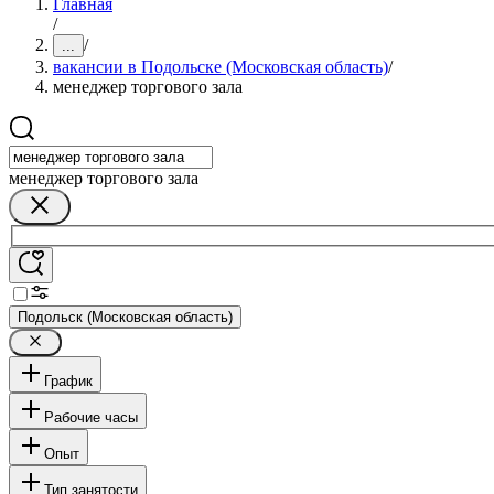
Главная
/
/
...
вакансии в Подольске (Московская область)
/
менеджер торгового зала
менеджер торгового зала
Подольск (Московская область)
График
Рабочие часы
Опыт
Тип занятости