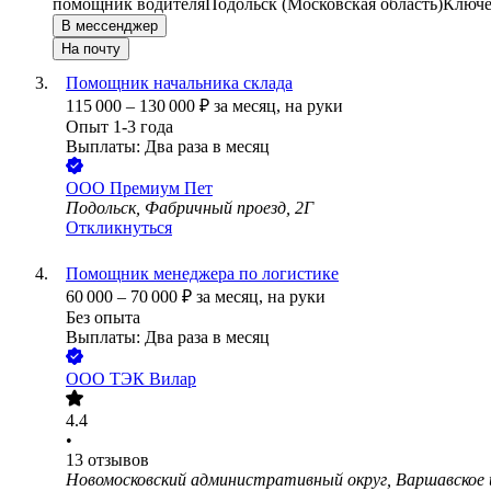
помощник водителя
Подольск (Московская область)
Ключе
В мессенджер
На почту
Помощник начальника склада
115 000
–
130 000
₽
за месяц,
на руки
Опыт 1-3 года
Выплаты: Два раза в месяц
ООО
Премиум Пет
Подольск, Фабричный проезд, 2Г
Откликнуться
Помощник менеджера по логистике
60 000
–
70 000
₽
за месяц,
на руки
Без опыта
Выплаты: Два раза в месяц
ООО
ТЭК Вилар
4.4
•
13
отзывов
Новомосковский административный округ, Варшавское ш